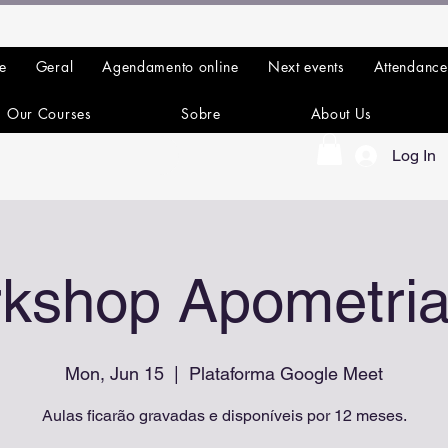
e
Geral
Agendamento online
Next events
Attendance
Our Courses
Sobre
About Us
Log In
kshop Apometria
Mon, Jun 15
  |  
Plataforma Google Meet
Aulas ficarão gravadas e disponíveis por 12 meses.