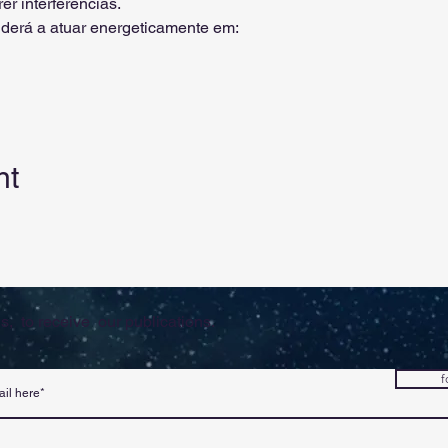
er interferências.
derá a atuar energeticamente em:
nt
s, to receive our publications.
f