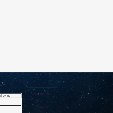
About Us
ollow us
FAQ
Contact