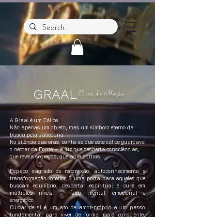
GRAAL
Casa de Magia
A Graal é um Cálice.
Não apenas um objeto, mas um símbolo eterno da
busca pela sabedoria.
No silêncio das eras, conta-se que este cálice guardava
o néctar da Fonte — a luz que desperta consciências,
que revela segredos, que abre portais.
Espaço sagrado de reconexão, autoconhecimento e
transformação interior. É uma porta para aqueles que
buscam equilíbrio, despertar espiritual e cura em
múltiplos níveis — físico, mental, emocional e
energético.
Cuidar de si é um ato de amor-próprio e um passo
fundamental para viver de forma mais consciente,