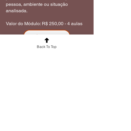
pessoa, ambiente ou situação
analisada.
Valor do Módulo: R$ 250,00
- 4 aulas
Inscrição
Back To Top
Siga-nos, para receber nossas publicações.
Graal Casa de Magia * 053.868.082/0001-57
Rua Sargento Agostinho Ferreira 686 - Vila Maria - SP
Siga-nos