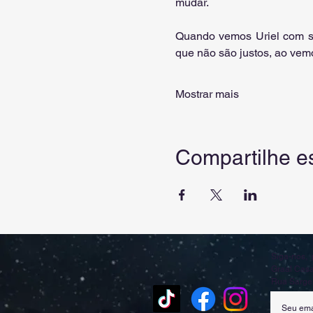
mudar.
Quando vemos Uriel com su
que não são justos, ao vem
Mostrar mais
Compartilhe e
Siga-nos, 
Graal Casa
Rua Sargen