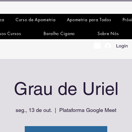
ica
Curso de Apometria
Apometria para Todos
Próx
sos Cursos
Baralho Cigano
Sobre Nós
Login
Grau de Uriel
seg., 13 de out.
  |  
Plataforma Google Meet