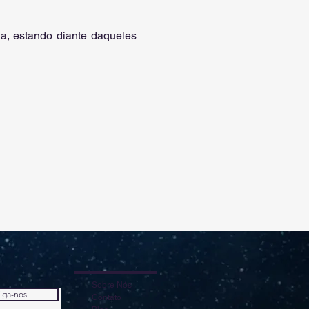
, estando diante daqueles 
Sobre Nós
iga-nos
Contato