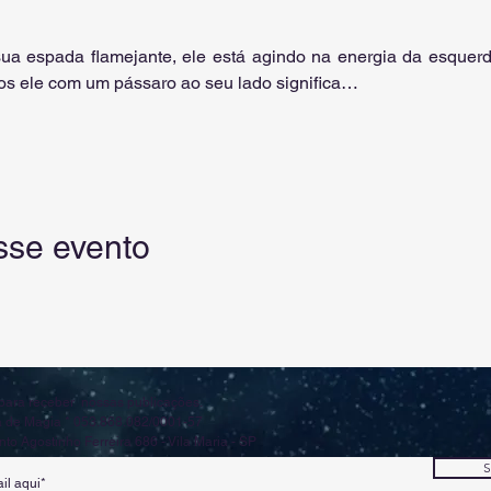
a espada flamejante, ele está agindo na energia da esquerda
os ele com um pássaro ao seu lado significa…
sse evento
para receber nossas publicações.
 de Magia * 053.868.082/0001-57
to Agostinho Ferreira 686 - Vila Maria - SP
S