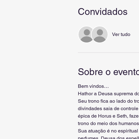
Convidados
Ver tudo
Sobre o event
Bem vindos…
Hathor a Deusa suprema do 
Seu trono fica ao lado do t
divindades saia de control
épica de Horus e Seth, faze
trono do meio dos humanos,
Sua atuação é no espiritua
perfumes, Deusa dos espel