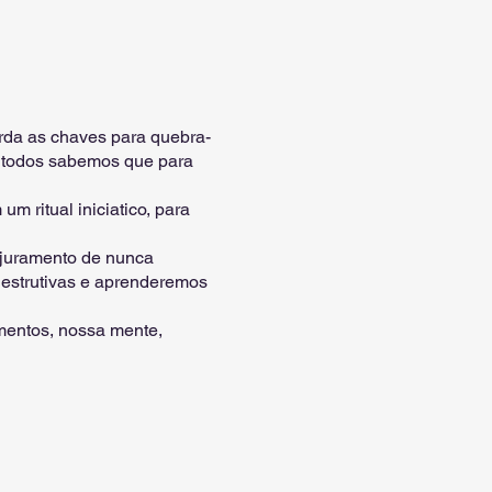
arda as chaves para quebra-
, todos sabemos que para
 ritual iniciatico, para
e juramento de nunca
estrutivas e aprenderemos
mentos, nossa mente,
as funcionam para assim
agia, será ensinado
magia tem seu poder exato
uerras magisticas sem