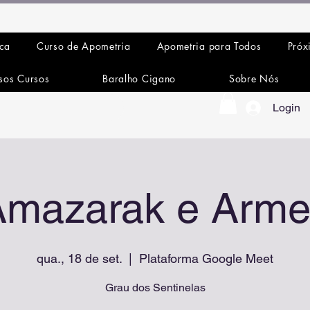
ica
Curso de Apometria
Apometria para Todos
Próx
sos Cursos
Baralho Cigano
Sobre Nós
Login
Amazarak e Arme
qua., 18 de set.
  |  
Plataforma Google Meet
Grau dos Sentinelas