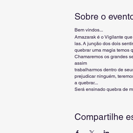
Sobre o event
Bem vindos...
Amazarak é o Vigilante que
las. A junção dos dois sen
quebrar uma magia temos q
Chamaremos os grandes sent
assim
trabalharmos dentro de seu
prejudicar ninguém, terem
a quebrar...
Será ensinado quebra de ma
amoroso entre outros, será
quebrar, veremos de frente
técnicas para que pare ataq
Compartilhe e
nesse campo e pode muito b
acumular karma nenhum...