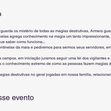
o
 guarda os mistério de todas as magias destrutivas, Armers gu
tinelas agrega conhecimento na magia um tanto impressionante
ue saber como funciona...
inelas da maia e pediremos para sermos seus servidores, em um
s campos, em iniciação juramos seguir uma lei dos vigilantes 
os o conhecimento extremo de como as pessoas fazem magias d
gias destrutivas no geral jogadas em nossa família, relaciona
 um dos graus mais pesados por analisarmos friamente como el
 o quanto o ser humano pode ser podre com suas atuações na m
ues por pessoas destrutivas, já que os grandes sentinelas da 
sse evento
em tirar o poder destrutivo de alguém na magia, paralisando g